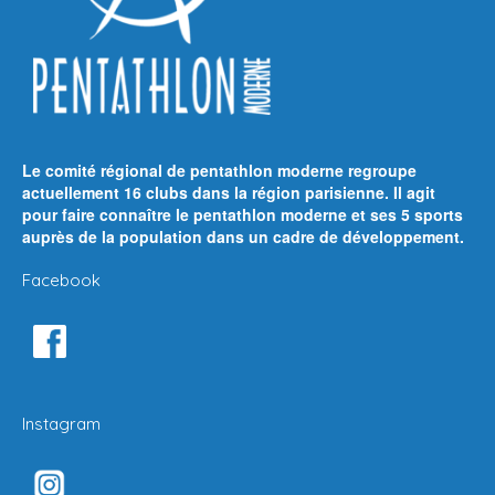
Le comité régional de pentathlon moderne regroupe
actuellement 16 clubs dans la région parisienne. Il agit
pour faire connaître le pentathlon moderne et ses 5 sports
auprès de la population dans un cadre de développement.
Facebook
Instagram