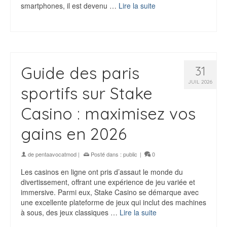
smartphones, il est devenu …
Lire la suite
Guide des paris
31
JUIL 2026
sportifs sur Stake
Casino : maximisez vos
gains en 2026
de
pentaavocatmod
|
Posté dans :
public
|
0
Les casinos en ligne ont pris d’assaut le monde du
divertissement, offrant une expérience de jeu variée et
immersive. Parmi eux, Stake Casino se démarque avec
une excellente plateforme de jeux qui inclut des machines
à sous, des jeux classiques …
Lire la suite