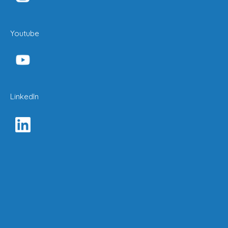
Youtube
LinkedIn