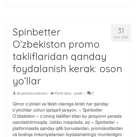
Spinbetter
31
JUIL 2026
O’zbekiston promo
takliflaridan qanday
foydalanish kerak: oson
yo’llar
de
pentaavocatmod
|
Posté dans :
public
|
0
Qimor o’yinlari va tikish olamiga kirish har qanday
o’yinchilar uchun qiziqarli jarayon. « Spinbetter
O’zbekiston » o’zining takliflari bilan bu jarayonni yanada
osonlashtirmoqda. Ushbu maqolada, siz « Spinbetter »
platformasida qanday qilib bonuslardan, promokodlardan
va boshqa imkoniyatlardan foydalanishingiz mumkinligini