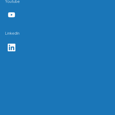
Youtube
LinkedIn