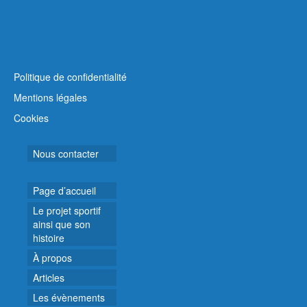
Politique de confidentialité
Mentions légales
Cookies
Nous contacter
Page d’accueil
Le projet sportif
ainsi que son
histoire
À propos
Articles
Les évènements